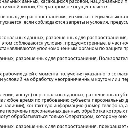
сональных данных, касающихся расовой, национальной п
нтимной жизни, Оператором не осуществляется.
ешенных для распространения, из числа специальных ка
допускается, если соблюдаются запреты и условия, предус
ерсональных данных, разрешенных для распространения,
этом соблюдаются условия, предусмотренные, в частност
устанавливаются уполномоченным органом по защите пр
 данных, разрешенных для распространения, Пользовате
рех рабочих дней с момента получения указанного согл
в и условий на обработку неограниченным кругом лиц п
авление, доступ) персональных данных, разрешенных су
 в любое время по требованию субъекта персональных 
ри наличии), контактную информацию (номер телефона, 
акже перечень персональных данных, обработка которых
гут обрабатываться только Оператором, которому оно
данных, разрешенных для распространения, прекращает 