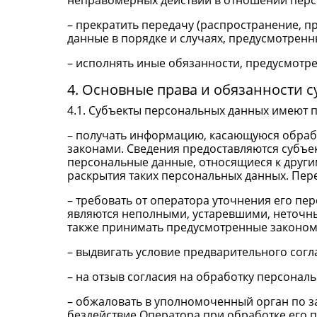
неправомерных действий в отношении перс
– прекратить передачу (распространение, п
данные в порядке и случаях, предусмотрен
– исполнять иные обязанности, предусмотр
4. Основные права и обязанности 
4.1. Субъекты персональных данных имеют п
– получать информацию, касающуюся обраб
законами. Сведения предоставляются субъе
персональные данные, относящиеся к други
раскрытия таких персональных данных. Пер
– требовать от оператора уточнения его пе
являются неполными, устаревшими, неточн
также принимать предусмотренные законом 
– выдвигать условие предварительного согл
– на отзыв согласия на обработку персонал
– обжаловать в уполномоченный орган по з
бездействие Оператора при обработке его 